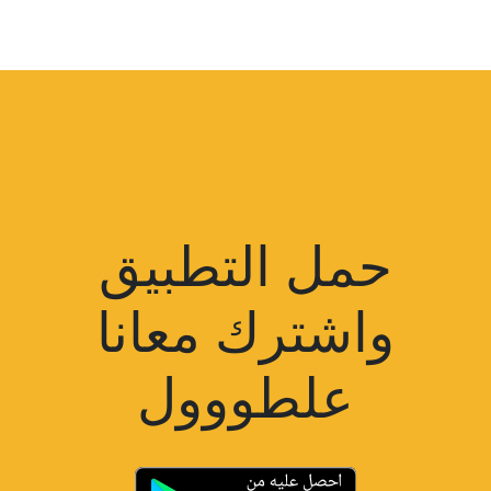
حمل التطبيق
واشترك معانا
علطووول