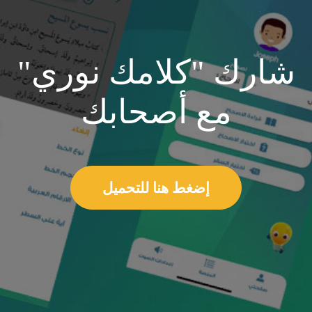
شارك "كلامك نوري"
مع أصحابك
إضغط هنا للتحميل