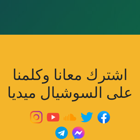
اشترك معانا وكلمنا
على السوشيال ميديا